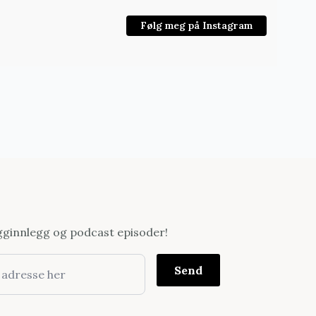
Følg meg på Instagram
ogginnlegg og podcast episoder!
Send